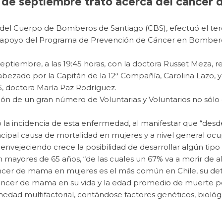
6 de septiembre trató acerca del cáncer
del Cuerpo de Bomberos de Santiago (CBS), efectuó el terc
 apoyo del Programa de Prevención de Cáncer en Bombero
 septiembre, a las 19:45 horas, con la doctora Russet Meza,
cabezado por la Capitán de la 12ª Compañía, Carolina Lazo, y
, doctora María Paz Rodríguez.
ción de un gran número de Voluntarias y Voluntarios no sól
 la incidencia de esta enfermedad, al manifestar que “desd
incipal causa de mortalidad en mujeres y a nivel general ocu
vejeciendo crece la posibilidad de desarrollar algún tipo 
on mayores de 65 años, “de las cuales un 67% va a morir de a
cer de mama en mujeres es el más común en Chile, su dete
cáncer de mama en su vida y la edad promedio de muerte p
edad multifactorial, contándose factores genéticos, biológ