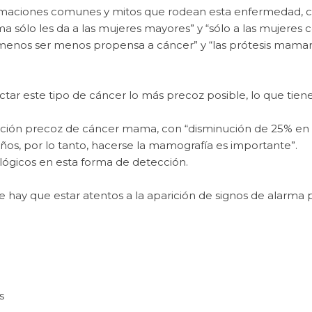
firmaciones comunes y mitos que rodean esta enfermedad, c
sólo les da a las mujeres mayores” y “sólo a las mujeres c
enos ser menos propensa a cáncer” y “las prótesis mama
ar este tipo de cáncer lo más precoz posible, lo que tien
cción precoz de cáncer mama, con “disminución de 25% en 
ños, por lo tanto, hacerse la mamografía es importante”.
lógicos en esta forma de detección.
que hay que estar atentos a la aparición de signos de alarm
s