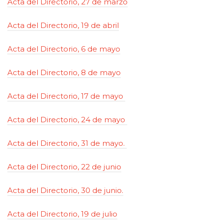
Acta del Directorio, 27 de marzo
Acta del Directorio, 19 de abril
Acta del Directorio, 6 de mayo
Acta del Directorio, 8 de mayo
Acta del Directorio, 17 de mayo
Acta del Directorio, 24 de mayo
Acta del Directorio, 31 de mayo.
Acta del Directorio, 22 de junio
Acta del Directorio, 30 de junio.
Acta del Directorio, 19 de julio