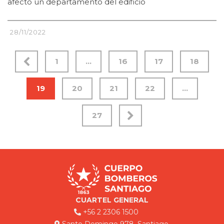
afectó un departamento del edificio
28/11/2022
1
…
16
17
18
19
20
21
22
…
27
CUARTEL GENERAL
+56 2 2306 1500