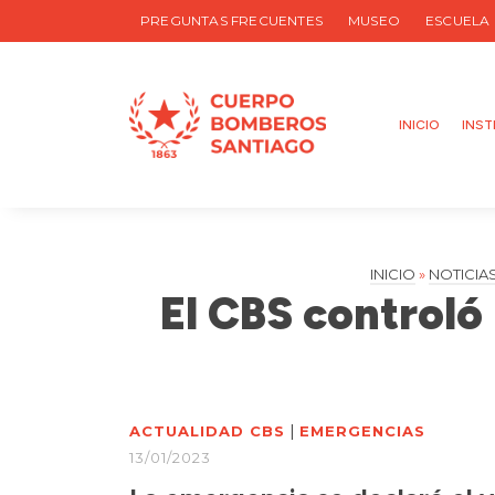
PREGUNTAS FRECUENTES
MUSEO
ESCUELA
INICIO
INST
INICIO
»
NOTICIA
El CBS controló
|
ACTUALIDAD CBS
EMERGENCIAS
13/01/2023