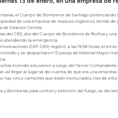
iernes 13 de enero, en una empresa de r
untarias, el Cuerpo de Bomberos de Santiago potenciando (
a propiedad de una empresa de residuos orgánicos, donde d
a de Estación Central.
añías del CBS, dos del Cuerpo de Bomberos de Ñuñoa y un
ros atendiendo la emergencia.
municaciones (CAT-CBS) registró, a las 19:58 horas, el envío
Incendio y se despacharon 13 piezas de Material Mayor más a 
ia.
contra incendio estuvieron a cargo del Tercer Comandante
 «al llegar al lugar se dio cuenta de que era una empresa 
aso hay cinco camiones que están involucrados, tres de ell
 y Bomberas para control y extinción del fuego, se declaró 