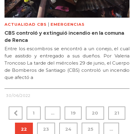
|
ACTUALIDAD CBS
EMERGENCIAS
CBS controló y extinguió incendio en la comuna
de Renca
Entre los escombros se encontró a un conejo, el cual
fue asistido y entregado a sus dueños. Por Valeria
Troncoso La tarde del miércoles 29 de junio, el Cuerpo
de Bomberos de Santiago (CBS) controló un incendio
que afectó a
30/06/2022
1
…
19
20
21
22
23
24
25
…