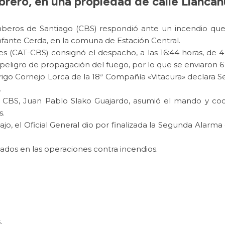
brero, en una propiedad de calle Llancah
beros de Santiago (CBS) respondió ante un incendio que
nfante Cerda, en la comuna de Estación Central.
s (CAT-CBS) consignó el despacho, a las 16:44 horas, de
peligro de propagación del fuego, por lo que se enviaron 6
Rodrigo Cornejo Lorca de la 18ª Compañía «Vitacura» declar
.
CBS, Juan Pablo Slako Guajardo, asumió el mando y coord
s.
, el Oficial General dio por finalizada la Segunda Alarm
ados en las operaciones contra incendios.
.