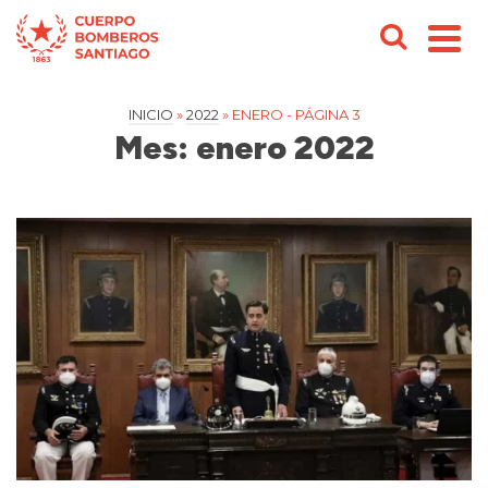
INICIO
»
2022
»
ENERO
- PÁGINA 3
Mes: enero 2022