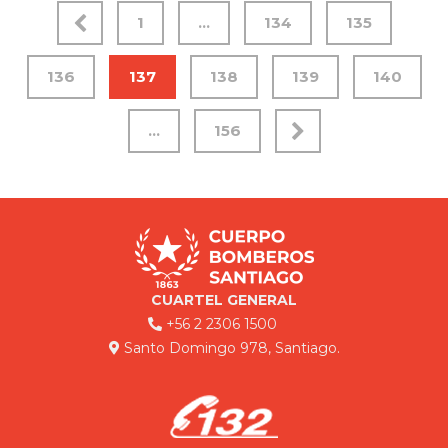
1
…
134
135
136
137
138
139
140
…
156
CUARTEL GENERAL
+56 2 2306 1500
Santo Domingo 978, Santiago.