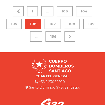
1
…
103
104
105
106
107
108
109
…
156
CUARTEL GENERAL
+56 2 2306 1500
Santo Domingo 978, Santiago.