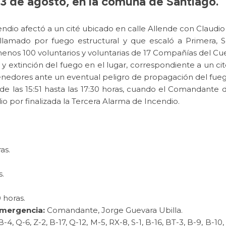
3 de agosto, en la comuna de Santiago.
endio afectó a un cité ubicado en calle Allende con Claudi
llamado por fuego estructural y que escaló a Primera, 
 menos 100 voluntarios y voluntarias de 17 Compañías del 
 y extinción del fuego en el lugar, correspondiente a un ci
ntenedores ante un eventual peligro de propagación del fueg
sde las 15:51 hasta las 17:30 horas, cuando el Comandante d
o por finalizada la Tercera Alarma de Incendio.
as.
s.
 horas.
 emergencia:
Comandante, Jorge Guevara Ubilla.
B-4, Q-6, Z-2, B-17, Q-12, M-5, RX-8, S-1, B-16, BT-3, B-9, B-10,