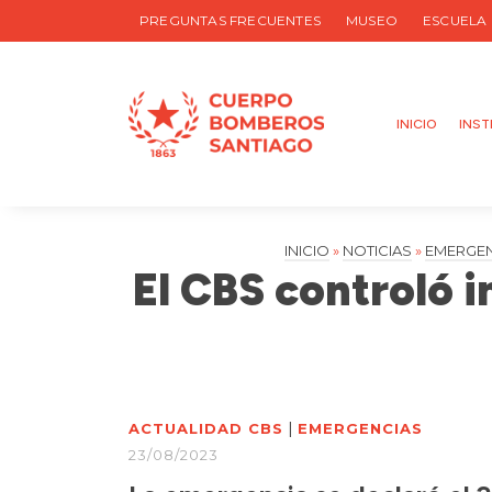
PREGUNTAS FRECUENTES
MUSEO
ESCUELA
INICIO
INST
INICIO
»
NOTICIAS
»
EMERGEN
El CBS controló i
|
ACTUALIDAD CBS
EMERGENCIAS
23/08/2023