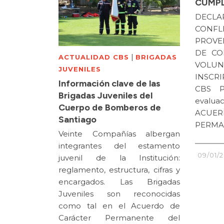
CUMPL
DEC
CONF
PROVE
DE CO
|
ACTUALIDAD CBS
BRIGADAS
VOLUN
JUVENILES
INSC
Información clave de las
CBS P
Brigadas Juveniles del
evaluac
Cuerpo de Bomberos de
ACUE
Santiago
PERMA
Veinte Compañías albergan
integrantes del estamento
09/01/
juvenil de la Institución:
reglamento, estructura, cifras y
encargados. Las Brigadas
Juveniles son reconocidas
como tal en el Acuerdo de
Carácter Permanente del