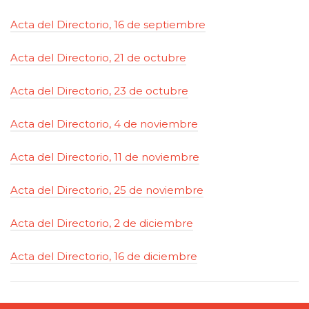
Acta del Directorio, 16 de septiembre
Acta del Directorio, 21 de octubre
Acta del Directorio, 23 de octubre
Acta del Directorio, 4 de noviembre
Acta del Directorio, 11 de noviembre
Acta del Directorio, 25 de noviembre
Acta del Directorio, 2 de diciembre
Acta del Directorio, 16 de diciembre