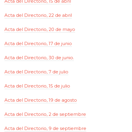
Acta del Directorio, 15 de abril
Acta del Directorio, 22 de abril
Acta del Directorio, 20 de mayo
Acta del Directorio, 17 de junio
Acta del Directorio, 30 de junio.
Acta del Directorio, 7 de julio
Acta del Directorio, 15 de julio
Acta del Directorio, 19 de agosto
Acta del Directorio, 2 de septiembre
Acta del Directorio, 9 de septiembre