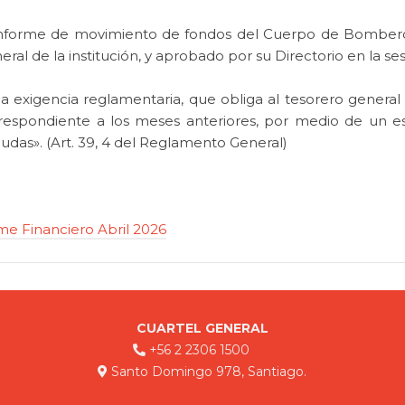
 informe de movimiento de fondos del Cuerpo de Bombero
ral de la institución, y aprobado por su Directorio en la se
 exigencia reglamentaria, que obliga al tesorero general 
respondiente a los meses anteriores, por medio de un est
udas». (Art. 39, 4 del Reglamento General)
me Financiero Abril 2026
CUARTEL GENERAL
+56 2 2306 1500
Santo Domingo 978, Santiago.