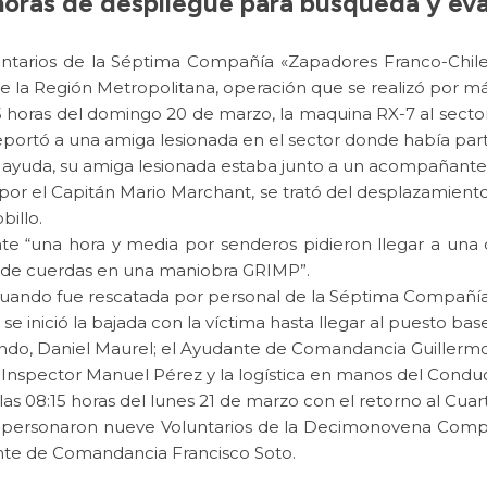
oras de despliegue para búsqueda y eval
untarios de la Séptima Compañía «Zapadores Franco-Chile
de la Región Metropolitana, operación que se realizó por má
55 horas del domingo 20 de marzo, la maquina RX-7 al secto
rtó a una amiga lesionada en el sector donde había parti
ayuda, su amiga lesionada estaba junto a un acompañante, 
or el Capitán Mario Marchant, se trató del desplazamiento 
billo.
nte “una hora y media por senderos pidieron llegar a un
o de cuerdas en una maniobra GRIMP”.
 cuando fue rescatada por personal de la Séptima Compañía
e inició la bajada con la víctima hasta llegar al puesto base
undo, Daniel Maurel; el Ayudante de Comandancia Guillermo
 Inspector Manuel Pérez y la logística en manos del Condu
las 08:15 horas del lunes 21 de marzo con el retorno al Cua
personaron nueve Voluntarios de la Decimonovena Compañ
ante de Comandancia Francisco Soto.