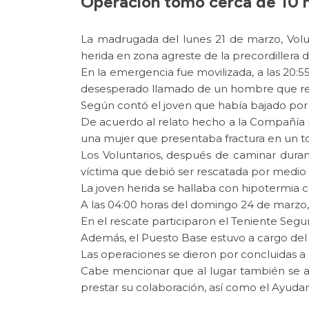
Operación tomó cerca de 10 h
La madrugada del lunes 21 de marzo, Vol
herida en zona agreste de la precordillera 
En la emergencia fue movilizada, a las 20:
desesperado llamado de un hombre que repo
Según contó el joven que había bajado por 
De acuerdo al relato hecho a la Compañía p
una mujer que presentaba fractura en un to
Los Voluntarios, después de caminar dura
víctima que debió ser rescatada por medi
La joven herida se hallaba con hipotermia
A las 04:00 horas del domingo 24 de marzo, s
En el rescate participaron el Teniente Seg
Además, el Puesto Base estuvo a cargo del
Las operaciones se dieron por concluidas a 
Cabe mencionar que al lugar también se a
prestar su colaboración, así como el Ayud