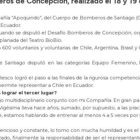
ros de Concepción, realizado el 18 y 19 
mpañía “Apoquindo”, del Cuerpo de Bomberos de Santiago (
n Ecuador.
e cuando se disputó el Desafío Bomberos de Concepción, 
xplanada del Teatro BioBío.
00 voluntarios y voluntarias de Chile, Argentina, Brasil 
 Santiago disputó en las categorías Equipo Femenino, Eq
Riesco logró el paso a las finales de la rigurosa competenci
 permite representar a Chile en Ecuador.
lograr el tercer lugar?
jo multidisciplinario conjunto con mi Compañía. En gran 
a Vigésima lleva hace años, sumado, por supuesto, a las pra
, estamos hablando de entrenar al menos 4 a 5 veces por
 silencioso y constante, lo tomo con mucha humildad y es el 
lizado, finalmente la responsabilidad de ser el represent