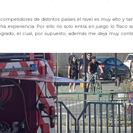
ompetidores de distintos países el nivel es muy alto y t
xperiencia. Por ello no solo entra en juego lo físico si
logrado, el cual, por supuesto, además me deja muy cont