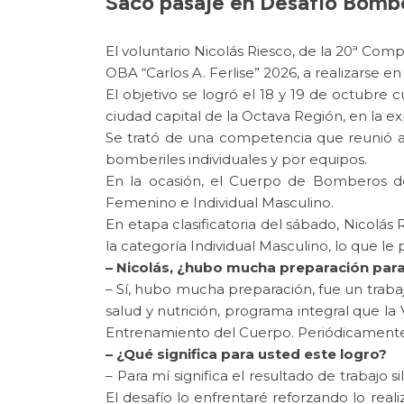
Sacó pasaje en Desafío Bombe
El voluntario Nicolás Riesco, de la 20ª Co
OBA “Carlos A. Ferlise” 2026, a realizarse e
El objetivo se logró el 18 y 19 de octubr
ciudad capital de la Octava Región, en la e
Se trató de una competencia que reunió a 6
bomberiles individuales y por equipos.
En la ocasión, el Cuerpo de Bomberos de
Femenino e Individual Masculino.
En etapa clasificatoria del sábado, Nicolás 
la categoría Individual Masculino, lo que le
– Nicolás, ¿hubo mucha preparación para 
– Sí, hubo mucha preparación, fue un traba
salud y nutrición, programa integral que l
Entrenamiento del Cuerpo. Periódicamente
– ¿Qué significa para usted este logro?
– Para mí significa el resultado de trabajo
El desafío lo enfrentaré reforzando lo rea