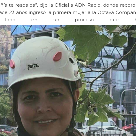
ñía te respalda”, dijo la Oficial a ADN Radio, donde rec
“Hace 23 años ingresó la primera mujer a la Octava Compañ
a. Todo en un proceso que ha i