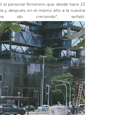
ordó al personal femenino que desde hace 23
ía y, después, en el mismo año a la nuestra
do creciendo”, señaló.