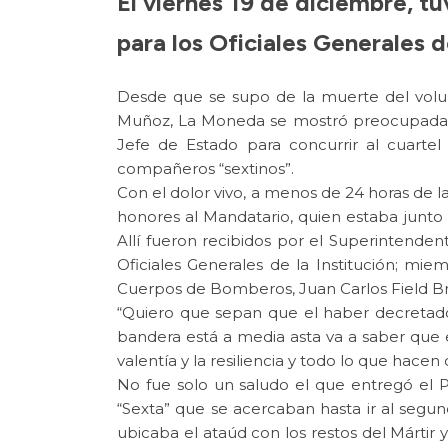
El viernes 19 de diciembre, tu
para los Oficiales Generales d
Desde que se supo de la muerte del volun
Muñoz, La Moneda se mostró preocupada po
Jefe de Estado para concurrir al cuartel
compañeros “sextinos”.
Con el dolor vivo, a menos de 24 horas de la
honores al Mandatario, quien estaba junto 
Allí fueron recibidos por el Superintende
Oficiales Generales de la Institución; mie
Cuerpos de Bomberos, Juan Carlos Field Br
“Quiero que sepan que el haber decretado
bandera está a media asta va a saber que 
valentía y la resiliencia y todo lo que hacen d
No fue solo un saludo el que entregó el P
“Sexta” que se acercaban hasta ir al segund
ubicaba el ataúd con los restos del Mártir