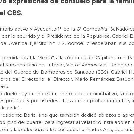
vo expresiones de consuelo para la famili
el CBS.
tario activo y Ayudante 1° de la 6ª Compañía “Salvadores
r lo ocurrido y el Presidente de la República, Gabriel B
 de Avenida Ejército N° 212, donde lo esperaban sus dos
 pérdida fatal, la “Sexta”, a las órdenes del Capitán, Juan P
al Subsecretario del Interior, Víctor Ramos, y el Delegado
nte del Cuerpo de Bomberos de Santiago (CBS), Gabriel Hue
mbros del Directorio; el Director, Mario Fernández Batuo
avo.
 duelo hoy día no es un mero acto administrativo, sino 
es por Paul y por ustedes… Los admiro profundamente y les
ía a día”.
residente Boric, sino que también dedicó abrazos o apre
o piso del cuartel para ingresar al velatorio instalado en 
 y, en sillas colocadas a los costados su madre, Ana, que u