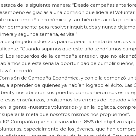
 destaca de la siguiente manera: “Desde campañas anterior
esempeño es gracias a una comisión que lidera el Voluntari
te una campaña económica, y también destaco la planificaci
r permanente para resolver inquietudes y nunca dejamos
imera y segunda semana, es vital”.
ha desplegado esfuerzos para superar la meta de socios y ap
ratificante. “Cuando supimos que este año tendríamos cam
d. Los recuerdos de la campaña anterior, que no alcanzó 
Sabíamos que esta sería la oportunidad de cumplir sueños
tava”, recordó.
 Comisión de Campaña Económica, y con ella comenzó un tra
s, a aprender de quienes ya habían logrado el éxito. Las
beril y nos abrieron sus puertas, compartieron sus estrateg
r de esas enseñanzas, analizamos los errores del pasado y
n la gente -nuestros voluntarios- y en la logística, comp
r superar la meta que nosotros mismos nos propusimos”.
a la 10ª Compañía que ha alcanzado el 85% del objetivo cap
oluntarias, especialmente de los jóvenes, que han compre