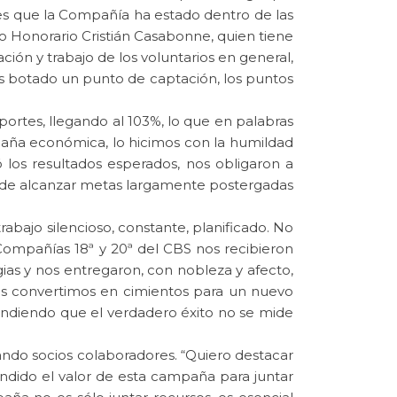
es que la Compañía ha estado dentro de las
o Honorario Cristián Casabonne, quien tiene
ón y trabajo de los voluntarios en general,
 botado un punto de captación, los puntos
ortes, llegando al 103%, lo que en palabras
paña económica, lo hicimos con la humildad
los resultados esperados, nos obligaron a
, de alcanzar metas largamente postergadas
bajo silencioso, constante, planificado. No
 Compañías 18ª y 20ª del CBS nos recibieron
ias y nos entregaron, con nobleza y afecto,
 los convertimos en cimientos para un nuevo
rendiendo que el verdadero éxito no se mide
tando socios colaboradores. “Quiero destacar
ndido el valor de esta campaña para juntar