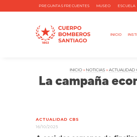
PREGUNTAS FRECUENTES
MUSEO
ESCUELA
INICIO
INST
INICIO
»
NOTICIAS
»
ACTUALIDAD
La campaña econ
ACTUALIDAD CBS
16/10/2025