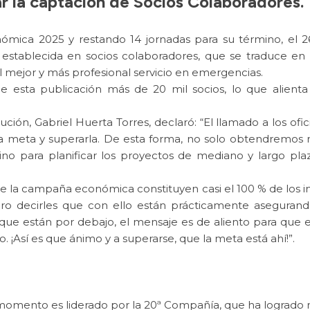
ar la captación de Socios Colaboradores.
nómica 2025 y restando 14 jornadas para su término, el
establecida en socios colaboradores, que se traduce en a
 mejor y más profesional servicio en emergencias.
e esta publicación más de 20 mil socios, lo que alienta 
ución, Gabriel Huerta Torres, declaró: “El llamado a los of
 la meta y superarla. De esta forma, no solo obtendremos
o, sino para planificar los proyectos de mediano y largo 
e la campaña económica constituyen casi el 100 % de los 
o decirles que con ello están prácticamente asegurando
que están por debajo, el mensaje es de aliento para que
. ¡Así es que ánimo y a superarse, que la meta está ahí!”.
l momento es liderado por la 20ª Compañía, que ha lograd