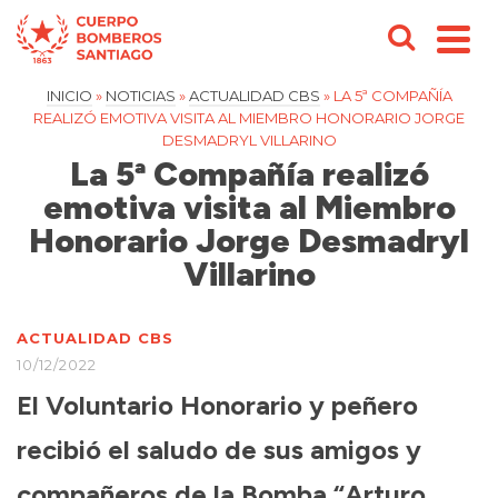
INICIO
»
NOTICIAS
»
ACTUALIDAD CBS
»
LA 5ª COMPAÑÍA
REALIZÓ EMOTIVA VISITA AL MIEMBRO HONORARIO JORGE
DESMADRYL VILLARINO
La 5ª Compañía realizó
emotiva visita al Miembro
Honorario Jorge Desmadryl
Villarino
ACTUALIDAD CBS
10/12/2022
El Voluntario Honorario y peñero
recibió el saludo de sus amigos y
compañeros de la Bomba “Arturo