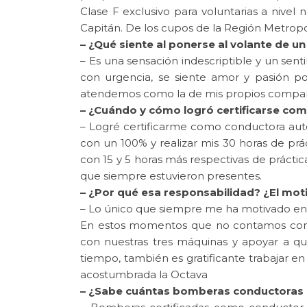
Clase F exclusivo para voluntarias a nivel 
Capitán. De los cupos de la Región Metropo
– ¿Qué siente al ponerse al volante de un
– Es una sensación indescriptible y un sen
con urgencia, se siente amor y pasión po
atendemos como la de mis propios compañe
– ¿Cuándo y cómo logró certificarse co
– Logré certificarme como conductora auto
con un 100% y realizar mis 30 horas de prá
con 15 y 5 horas más respectivas de práctic
que siempre estuvieron presentes.
– ¿Por qué esa responsabilidad? ¿El mot
– Lo único que siempre me ha motivado en 
En estos momentos que no contamos con C
con nuestras tres máquinas y apoyar a q
tiempo, también es gratificante trabajar e
acostumbrada la Octava
– ¿Sabe cuántas bomberas conductoras c