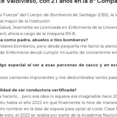
e Valdivieso, con 21 años en la 8ª Compa
s Fuerza” del Cuerpo de Bomberos de Santiago (CBS), la Vo
l mayor de la Institución.
Salud, Jeannette es Licenciada en Enfermería de la Universi
il, ahora a cargo de la máquina RX-8.
lia como padre, abuelos o tíos bomberos?
iliares bomberos, pero desde pequeña me llamó la atenció
a de Enfermería decidí cumplir mi sueño de convertirme 
algo especial al ver a esas personas de casco y en es
r esos camiones imponentes y me deslumbraba verlos pas
lidad de ser conductora certificada?
 hacerlo… pero esa idea ni siquiera era imaginable hace 
xito, hasta el año 2022 en que finalmente lo hice de mane
i nombre en la lista de espera para optar al curso Clase F
a de esto, el 2023 se realiza por parte de la Academia Nac