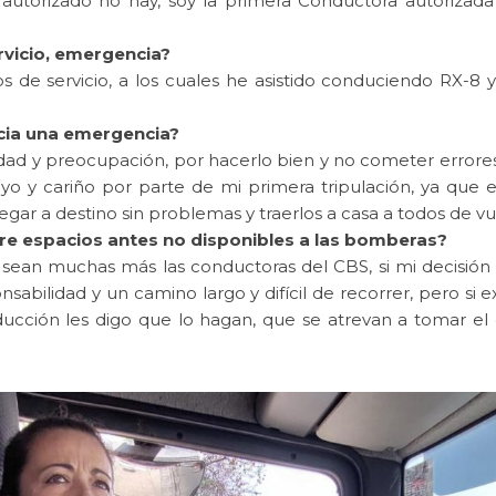
autorizado no hay, soy la primera Conductora autorizad
rvicio, emergencia?
os de servicio, a los cuales he asistido conduciendo RX-8 
hacia una emergencia?
edad y preocupación, por hacerlo bien y no cometer errores
yo y cariño por parte de mi primera tripulación, ya que 
legar a destino sin problemas y traerlos a casa a todos de vu
bre espacios antes no disponibles a las bomberas?
 sean muchas más las conductoras del CBS, si mi decisión l
bilidad y un camino largo y difícil de recorrer, pero si e
ducción les digo que lo hagan, que se atrevan a tomar el