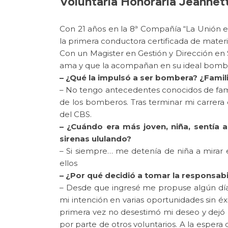
Voluntaria Honoraria Jeannett
Con 21 años en la 8ª Compañía “La Unión e
la primera conductora certificada de materia
Con un Magister en Gestión y Dirección en 
ama y que la acompañan en su ideal bomber
– ¿Qué la impulsó a ser bombera? ¿Fami
– No tengo antecedentes conocidos de fam
de los bomberos. Tras terminar mi carrer
del CBS.
– ¿Cuándo era más joven, niña, sentía 
sirenas ululando?
– Si siempre… me detenía de niña a mira
ellos
– ¿Por qué decidió a tomar la responsabi
– Desde que ingresé me propuse algún día
mi intención en varias oportunidades sin é
primera vez no desestimó mi deseo y dejó m
por parte de otros voluntarios. A la esper