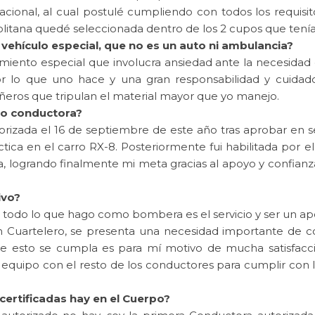
nacional, al cual postulé cumpliendo con todos los requisi
litana quedé seleccionada dentro de los 2 cupos que tenía
 vehículo especial, que no es un auto ni ambulancia?
timiento especial que involucra ansiedad ante la necesidad 
r lo que uno hace y una gran responsabilidad y cuidado
ros que tripulan el material mayor que yo manejo.
mo conductora?
rizada el 16 de septiembre de este año tras aprobar en 
ctica en el carro RX-8. Posteriormente fui habilitada po
a, logrando finalmente mi meta gracias al apoyo y confianza
ivo?
todo lo que hago como bombera es el servicio y ser un a
uartelero, se presenta una necesidad importante de co
ue esto se cumpla es para mí motivo de mucha satisfac
n equipo con el resto de los conductores para cumplir con 
ertificadas hay en el Cuerpo?