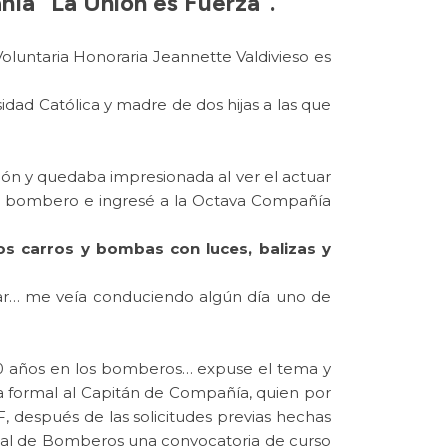
ñía “La Unión es Fuerza”.
luntaria Honoraria Jeannette Valdivieso es
dad Católica y madre de dos hijas a las que
n y quedaba impresionada al ver el actuar
en bombero e ingresé a la Octava Compañía
os carros y bombas con luces, balizas y
ar… me veía conduciendo algún día uno de
20 años en los bomberos… expuse el tema y
ra formal al Capitán de Compañía, quien por
, después de las solicitudes previas hechas
ional de Bomberos una convocatoria de curso