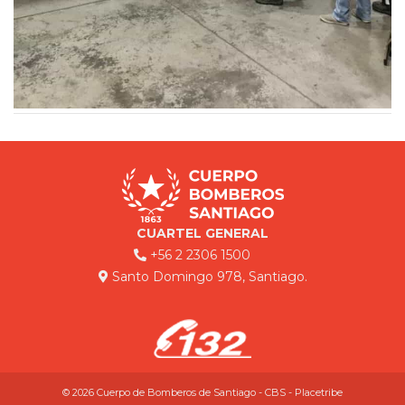
CUARTEL GENERAL
+56 2 2306 1500
Santo Domingo 978, Santiago.
© 2026 Cuerpo de Bomberos de Santiago - CBS - Placetribe