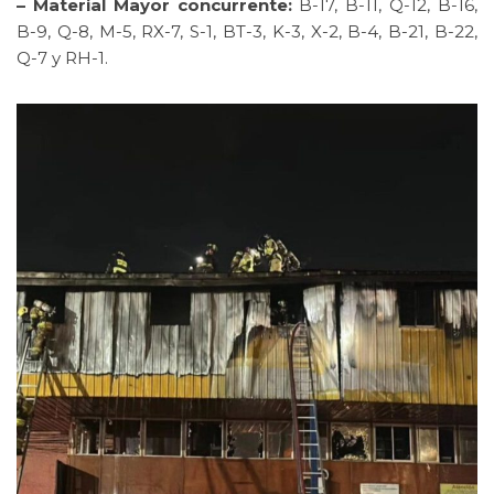
– Material Mayor concurrente:
B-17, B-11, Q-12, B-16,
B-9, Q-8, M-5, RX-7, S-1, BT-3, K-3, X-2, B-4, B-21, B-22,
Q-7 y RH-1.