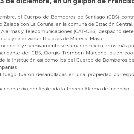
3 de diciembre, en un galpón de Francis
iembre, el Cuerpo de Bomberos de Santiago (CBS) contro
 Zelada con La Coruña, en la comuna de Estación Central.
 de Alarmas y Telecomunicaciones (CAT-CBS) despachó siete
ndio y se enviaron 11 piezas de Material Mayor
 Incendio, y sucesivamente se sumaron cinco carros más p
andante del CBS, Giorgio Tromben Marcone, quien coord
s de la Institución así como los del Cuerpo de Bomberos 
mpañías.
l fuego fueron desarrolladas en una propiedad correspo
mandante dio por finalizada la Tercera Alarma de Incendio.