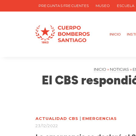
PREGUNTAS FRECUENTES
MUSEO
ESCUELA
INICIO
INST
INICIO
»
NOTICIAS
»
E
El CBS respondi
|
ACTUALIDAD CBS
EMERGENCIAS
23/12/2022