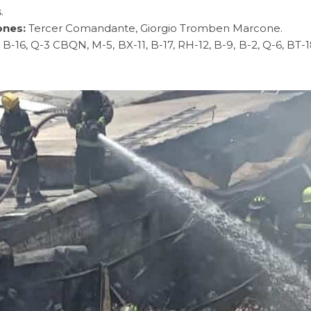
.
ones:
Tercer Comandante, Giorgio Tromben Marcone.
-16, Q-3 CBQN, M-5, BX-11, B-17, RH-12, B-9, B-2, Q-6, BT-18