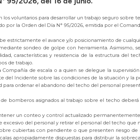
° 95/2026, del 16 de junio.
ón los voluntarios para desarrollar un trabajo seguro sobr
ijado por la Orden del Día N° 95/2026, emitida por el Com
híbe estrictamente el avance y/o posicionamiento de cualqui
 mediante sondeo de golpe con herramienta. Asimismo, se 
lidad, características y resistencia de la estructura del t
os de trabajo.
 Compañía de escala o a quien se delegue la supervisión 
 del Incidente sobre las condiciones de la situación y la
ad para ordenar el abandono del techo del personal presente 
ad de bomberos asignados al trabajo sobre el techo deberá s
ner un conteo y control actualizado permanentemente so
ste excesivo del personal y retirar el personal del techo qu
sobre cubiertas con pendiente o que presenten riesgo de 
scalas apropiadamente dispuestas para distribuir la sob