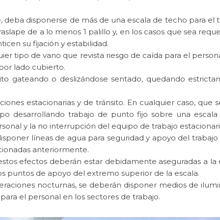
e, deba disponerse de más de una escala de techo para el tr
slape de a lo menos 1 palillo y, en los casos que sea requ
en su fijación y estabilidad.
lquier tipo de vano que revista riesgo de caída para el perso
or lado cubierto.
ánsito gateando o deslizándose sentado, quedando estrict
iones estacionarias y de tránsito. En cualquier caso, que 
 desarrollando trabajo de punto fijo sobre una escala 
rsonal y la no interrupción del equipo de trabajo estacionari
 disponer líneas de agua para seguridad y apoyo del trabaj
cionadas anteriormente.
estos efectos deberán estar debidamente aseguradas a la e
 los puntos de apoyo del extremo superior de la escala.
operaciones nocturnas, se deberán disponer medios de ilumin
para el personal en los sectores de trabajo.