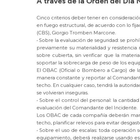
A través de la Orden del Día N
Cinco criterios deber tener en consideraci
en fuego estructural, de acuerdo con lo f
(CBS), Giorgio Tromben Marcone.
• Sobre la evaluación de seguridad: se pro
previamente su materialidad y resistencia
sobre cubierta, sin verificar que la materia
soportar la sobrecarga de peso de los equip
El OBAC (Oficial o Bombero a Cargo) de la
manera constante y reportar al Comandante
techo. En cualquier caso, tendrá la autorid
se volvieran inseguras.
• Sobre el control del personal: la cantid
evaluación del Comandante del Incidente.
Los OBAC de cada compañía deberán mante
techo, planificar relevos para evitar desga
• Sobre el uso de escalas: toda operación 
equipamiento, deberá realizarse usando e