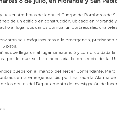
artes 8 de julio, en Morandé y San Pablo
 tras cuatro horas de labor, el Cuerpo de Bomberos de San
rráneo de un edificio en construcción, ubicado en Morandé 
spachó al lugar dos carros bomba, un portaescalas, una tele
e enviaron seis máquinas más a la emergencia, precisando 
13 pisos.
ñías que llegaron al lugar se extendió y complicó dada la 
os, por lo que se hizo necesaria la presencia de la U
cendios quedaron al mando del Tercer Comandante, Piero 
luntarios en la emergencia, dio por finalizada la Alarma
 de los peritos del Departamento de Investigación de Incen
as.