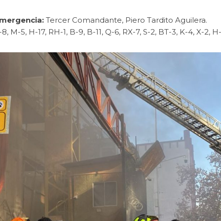
 emergencia:
Tercer Comandante, Piero Tardito Aguilera.
8, M-5, H-17, RH-1, B-9, B-11, Q-6, RX-7, S-2, BT-3, K-4, X-2, H