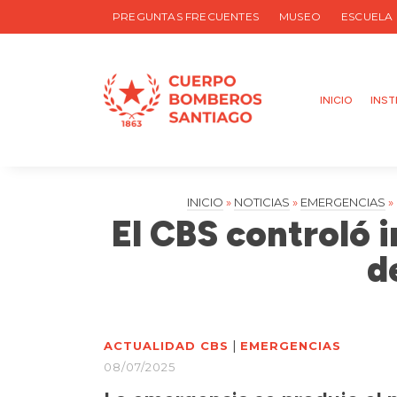
PREGUNTAS FRECUENTES
MUSEO
ESCUELA
INICIO
INST
INICIO
»
NOTICIAS
»
EMERGENCIAS
»
El CBS controló 
d
|
ACTUALIDAD CBS
EMERGENCIAS
08/07/2025