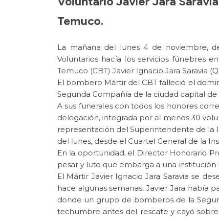
Voluntario Javier Jara Saravi
Temuco.
La mañana del lunes 4 de noviembre, de
Voluntarios hacía los servicios fúnebres 
Temuco (CBT) Javier Ignacio Jara Saravia (Q.E
El bombero Mártir del CBT falleció el domi
Segunda Compañía de la ciudad capital de l
A sus funerales con todos los honores corre
delegación, integrada por al menos 30 vol
representación del Superintendente de la I
del lunes, desde el Cuartel General de la Ins
En la oportunidad, el Director Honorario Pr
pesar y luto que embarga a una institución
El Mártir Javier Ignacio Jara Saravia se
hace algunas semanas, Javier Jara había p
donde un grupo de bomberos de la Segunda 
techumbre antes del rescate y cayó sobre 