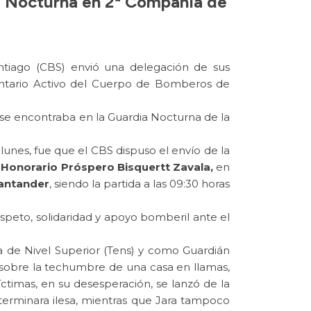
ia Nocturna en 2ª Compañía de
tiago (CBS) envió una delegación de sus
oluntario Activo del Cuerpo de Bomberos de
 se encontraba en la Guardia Nocturna de la
lunes, fue que el CBS dispuso el envío de la
 Honorario Próspero Bisquertt Zavala,
en
Santander
, siendo la partida a las 09:30 horas
espeto, solidaridad y apoyo bomberil ante el
 de Nivel Superior (Tens) y como Guardián
 sobre la techumbre de una casa en llamas,
timas, en su desesperación, se lanzó de la
terminara ilesa, mientras que Jara tampoco