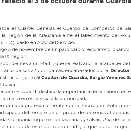
a falleció el 3 de octubre durante Guard
sde el Cuartel General, el Cuerpo de Bomberos de San
en la Región de la Araucanía ante el fallecimiento del V
.P.D.), caído en Acto del Servicio.
ngo 3 de noviembre de un paro cardio respiratorio, cuando
a IX Región.
spondientes a un Mártir, que se realizaron al atardecer del 
untarios de sus 22 Compañías, encabezados por el
Director
nstitución
;
junto al
Capitán de Guardia, Sergio Yévenes 
titución.
óspero Bisquertt, destacó la importancia de la misión de r
 hermana en el servicio a la comunidad.
 desempeñaba profesionalmente como Técnico en Enfermería
articipado del rescate de un grupo de personas atrapadas
Compañía logró extraerlas sanas y salvas. Una de las víc
el cuerpo de este bombero mártir, lo que posibilitó que 