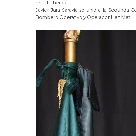
resultó herido.
Javier Jara Saravia se unió a la Segunda 
Bombero Operativo y Operador Haz Mat.