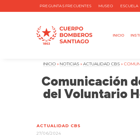
PREGUNTAS FRECUENTES
MUSEO
ESCUELA
INICIO
INST
INICIO
»
NOTICIAS
»
ACTUALIDAD CBS
»
COMUNI
Comunicación de 
del Voluntario H
ACTUALIDAD CBS
27/06/2024