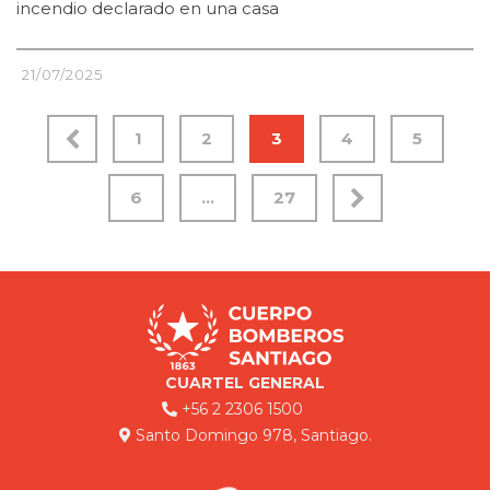
incendio declarado en una casa
21/07/2025
1
2
3
4
5
6
…
27
CUARTEL GENERAL
+56 2 2306 1500
Santo Domingo 978, Santiago.