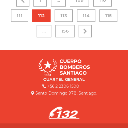
1
…
109
110
111
112
113
114
115
…
156
CUARTEL GENERAL
+56 2 2306 1500
Santo Domingo 978, Santiago.