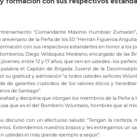
e y formación con sus respectivos estanda
ntrenamiento “Comandante Máximo Humbser Zumarán”, las
niversario de la Peña de los 50 “Hernán Figueroa Anguita
y formación con sus respectivos estandartes en honor a los 
omberos, Diego Velásquez Medrano, encargado de las Brig
jóvenes, entre 12 y 17 años, que ven en ustedes -los peñeros
 palabra el Capitán de Brigada Juvenil de la Decimosé
stó su gratitud y admiración “a todos ustedes señores Volu
e de garantes custodios de los valores éticos y heredita
ros de Santiago”.
lealtad y disciplina que otorgan los miembros de la Peña a 
causa que es el del Bombero Voluntario, hombres que al m
su discurso con un afectuoso saludo: “Tengan la certeza, 
verlos. Extendemos nuestros brazos y les entregamos un sa
en ustedes el más grande ejemplo a seguir”.