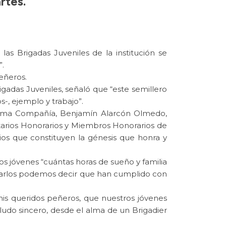
rtes.
 Brigadas Juveniles de la institución se
”.
peñeros.
adas Juveniles, señaló que “este semillero
-, ejemplo y trabajo”.
ptima Compañía, Benjamín Alarcón Olmedo,
ntarios Honorarios y Miembros Honorarios de
rios que constituyen la génesis que honra y
los jóvenes “cuántas horas de sueño y familia
irarlos podemos decir que han cumplido con
mis queridos peñeros, que nuestros jóvenes
ludo sincero, desde el alma de un Brigadier