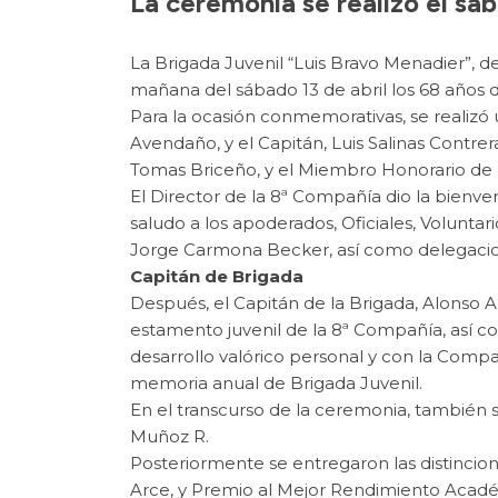
La ceremonia se realizó el sáb
La Brigada Juvenil “Luis Bravo Menadier”,
mañana del sábado 13 de abril los 68 años 
Para la ocasión conmemorativas, se realizó
Avendaño, y el Capitán, Luis Salinas Contrer
Tomas Briceño, y el Miembro Honorario de la
El Director de la 8ª Compañía dio la bienven
saludo a los apoderados, Oficiales, Volunt
Jorge Carmona Becker, así como delegacion
Capitán de Brigada
Después, el Capitán de la Brigada, Alonso A
estamento juvenil de la 8ª Compañía, así c
desarrollo valórico personal y con la Compañ
memoria anual de Brigada Juvenil.
En el transcurso de la ceremonia, también su
Muñoz R.
Posteriormente se entregaron las distincion
Arce, y Premio al Mejor Rendimiento Académi