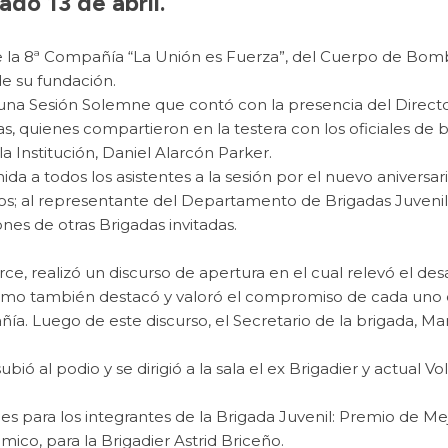
ado 13 de abril.
 de la 8ª Compañía “La Unión es Fuerza”, del Cuerpo de Bo
de su fundación.
 una Sesión Solemne que contó con la presencia del Direct
as, quienes compartieron en la testera con los oficiales de b
 Institución, Daniel Alarcón Parker.
ida a todos los asistentes a la sesión por el nuevo aniversa
arios; al representante del Departamento de Brigadas Juve
es de otras Brigadas invitadas.
rce, realizó un discurso de apertura en el cual relevó el de
omo también destacó y valoró el compromiso de cada uno de
ía. Luego de este discurso, el Secretario de la brigada, Mar
bió al podio y se dirigió a la sala el ex Brigadier y actual 
es para los integrantes de la Brigada Juvenil: Premio de M
co, para la Brigadier Astrid Briceño.