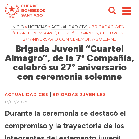
INICIO
»
NOTICIAS
»
ACTUALIDAD CBS
»
BRIGADA JUVENIL
“CUARTEL ALMAGRO”, DE LA 7ª COMPAÑÍA, CELEBRÓ SU
27° ANIVERSARIO CON CEREMONIA SOLEMNE
Brigada Juvenil “Cuartel
Almagro”, de la 7ª Compañía,
celebró su 27° aniversario
con ceremonia solemne
|
ACTUALIDAD CBS
BRIGADAS JUVENILES
17/07/2025
Durante la ceremonia se destacó el
compromiso y la trayectoria de los
integrantes del estamento juvenil.