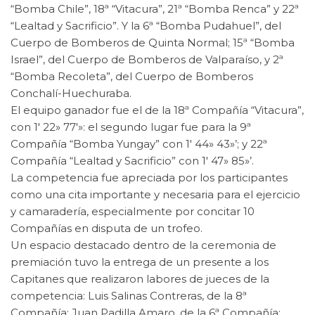
“Bomba Chile”, 18ª “Vitacura”, 21ª “Bomba Renca” y 22ª
“Lealtad y Sacrificio”. Y la 6ª “Bomba Pudahuel”, del
Cuerpo de Bomberos de Quinta Normal; 15ª “Bomba
Israel”, del Cuerpo de Bomberos de Valparaíso, y 2ª
“Bomba Recoleta”, del Cuerpo de Bomberos
Conchalí-Huechuraba.
El equipo ganador fue el de la 18ª Compañía “Vitacura”,
con 1′ 22» 77′»: el segundo lugar fue para la 9ª
Compañía “Bomba Yungay” con 1′ 44» 43»’; y 22ª
Compañía “Lealtad y Sacrificio” con 1′ 47» 85»’.
La competencia fue apreciada por los participantes
como una cita importante y necesaria para el ejercicio
y camaradería, especialmente por concitar 10
Compañías en disputa de un trofeo.
Un espacio destacado dentro de la ceremonia de
premiación tuvo la entrega de un presente a los
Capitanes que realizaron labores de jueces de la
competencia: Luis Salinas Contreras, de la 8ª
Compañía; Juan Padilla Amaro, de la 6ª Compañía;