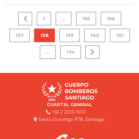
1
…
155
156
157
158
159
160
161
…
174
CUARTEL GENERAL
+56 2 2306 1500
Santo Domingo 978, Santiago.